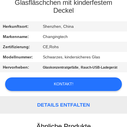
Glasfläschchen mit kinderfestem
QUALITÄTSKONTROLLE
Deckel
NACHRICHTEN
Herkunftsort:
Shenzhen, China
Markenname:
Changingtech
ALLE
Zertifizierung:
CE,Rohs
FÄLLE
Modellnummer:
Schwarzes, kindersicheres Glas
Hervorheben:
,
Glaskonzentratgefäße
Rauch-USB-Ladegerät
REFERENZEN
KONTAKT!
SITEMAP
DETAILS ENTFALTEN
DATENSCHUTZRICHTLINIE
Ähnliche Produkte