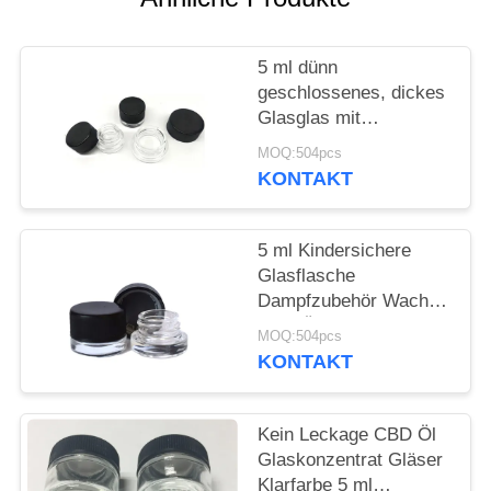
5 ml dünn
geschlossenes, dickes
Glasglas mit
schwarzem
MOQ:504pcs
kindersicheren Deckel
KONTAKT
Glaskonzentratglas für
Öl Lippenbalsam
Augencreme Kosmetik
5 ml Kindersichere
Glasflasche
Dampfzubehör Wachs
CBD Ölbehälter
MOQ:504pcs
KONTAKT
Kein Leckage CBD Öl
Glaskonzentrat Gläser
Klarfarbe 5 ml