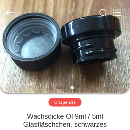
Ltd..
All
Rights
Reserved.
Developed
by
ECER
STARTSEITE
PRODUKTE
VIDEOS
ÜBER
UNS
Glasgefäße
FABRIK
Wachsdicke Öl 9ml / 5ml
TOUR
Glasfläschchen, schwarzes