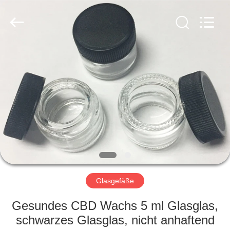
Co.,
Ltd..
All
Rights
Reserved.
Developed
by
ECER
STARTSEITE
PRODUKTE
VIDEOS
ÜBER
UNS
Glasgefäße
FABRIK
Gesundes CBD Wachs 5 ml Glasglas,
TOUR
schwarzes Glasglas, nicht anhaftend