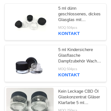
5 ml dünn
geschlossenes, dickes
Glasglas mit
schwarzem
MOQ:504pcs
kindersicheren Deckel
KONTAKT
Glaskonzentratglas für
Öl Lippenbalsam
Augencreme Kosmetik
5 ml Kindersichere
Glasflasche
Dampfzubehör Wachs
CBD Ölbehälter
MOQ:504pcs
KONTAKT
Kein Leckage CBD Öl
Glaskonzentrat Gläser
Klarfarbe 5 ml
Kapazität
MOQ:250pcs