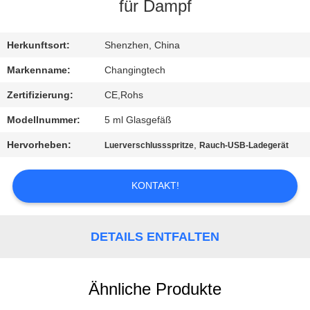
für Dampf
QUALITÄTSKONTROLLE
Herkunftsort:
Shenzhen, China
NACHRICHTEN
Markenname:
Changingtech
Zertifizierung:
CE,Rohs
ALLE
Modellnummer:
5 ml Glasgefäß
FÄLLE
Hervorheben:
,
Luerverschlussspritze
Rauch-USB-Ladegerät
REFERENZEN
KONTAKT!
SITEMAP
DETAILS ENTFALTEN
DATENSCHUTZRICHTLINIE
Ähnliche Produkte