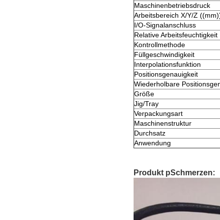
Maschinenbetriebsdruck
Arbeitsbereich X/Y/Z ((mm)
I/O-Signalanschluss
Relative Arbeitsfeuchtigkeit
Kontrollmethode
Füllgeschwindigkeit
Interpolationsfunktion
Positionsgenauigkeit
Wiederholbare Positionsgen
Größe
Jig/Tray
Verpackungsart
Maschinenstruktur
Durchsatz
Anwendung
Produkt p
Schmerzen: