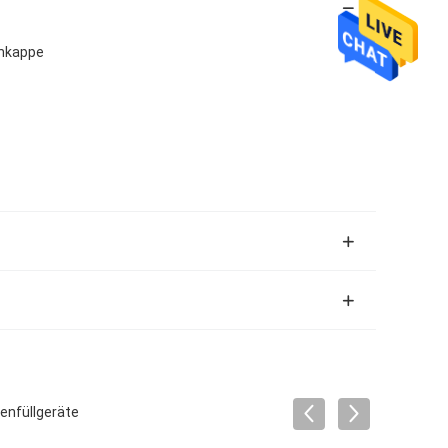
enkappe
enfüllgeräte