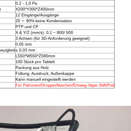
0.2 - 1,0 Pa
)
X200*Y300*Z400mm
12 Eingänge/Ausgänge
20 ∼ 90% keine Kondensation
PTP und CP
X & Y/Z (mm/s): 0,1 ~ 800/ 500
3 Achsen (für 3D-Anforderung geeignet)
0.05 mm
auigkeit
± 0,03 mm
L550*W550*Z580mm
100 Stück pro Tablett
Packung aus Holz
Füllung, Ausdruck, Außenkappe
Kann manuell eingestellt werden
Für Patronen/Dropperflaschen/Einweg-Vape-Stift/Pod