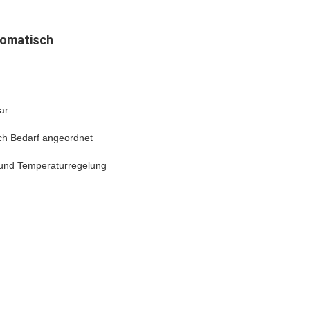
tomatisch
ar.
ach Bedarf angeordnet
e und Temperaturregelung