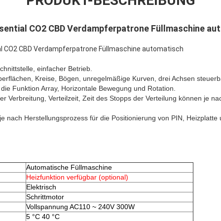
PRODUKT-BESCHREIBUNG
ssential CO2 CBD Verdampferpatrone Füllmaschine au
al CO2 CBD Verdampferpatrone Füllmaschine automatisch
chnittstelle, einfacher Betrieb.
berflächen, Kreise, Bögen, unregelmäßige Kurven, drei Achsen steuerb
 die Funktion Array, Horizontale Bewegung und Rotation.
r Verbreitung, Verteilzeit, Zeit des Stopps der Verteilung können je n
 je nach Herstellungsprozess für die Positionierung von PIN, Heizplatt
Automatische Füllmaschine
Heizfunktion verfügbar (optional)
Elektrisch
Schrittmotor
Vollspannung AC110 ~ 240V 300W
5 °C 40 °C