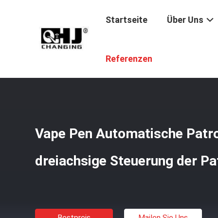
Startseite
Über Uns
Startseite
/
Produkte
/
Ölfüllmaschine
/
Vape Pen Autom
Referenzen
Vape Pen Automatische Patr
dreiachsige Steuerung der Pa
Bestpreis
Mailen Sie Uns