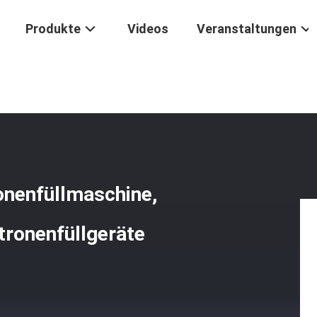
Produkte
Videos
Veranstaltungen
atische Patronenfüllmaschine, Dreiachsige Steuerung Der Patronenf
onenfüllmaschine,
tronenfüllgeräte