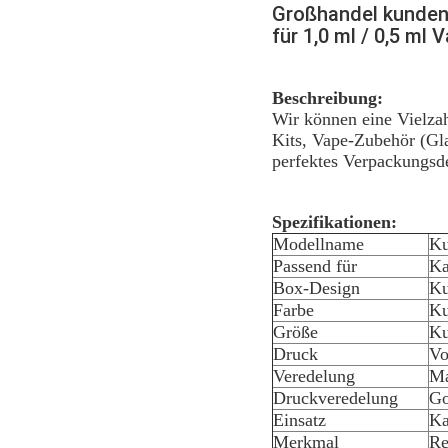
Großhandel kunden
für 1,0 ml / 0,5 ml
Beschreibung:
Wir können eine Vielza
Kits, Vape-Zubehör (Gla
perfektes Verpackungsdes
Spezifikationen:
Modellname
Ku
Passend für
Ka
Box-Design
Ku
Farbe
Ku
Größe
Ku
Druck
Vo
Veredelung
Ma
Druckveredelung
Go
Einsatz
Ka
Merkmal
Re