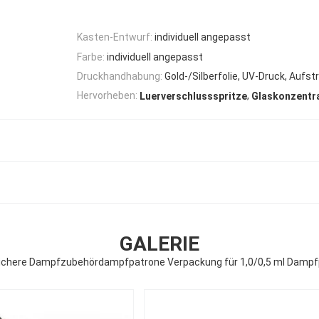
Kasten-Entwurf:
individuell angepasst
Farbe:
individuell angepasst
Druckhandhabung:
Gold-/Silberfolie, UV-Druck, Aufs
,
Hervorheben:
Luerverschlussspritze
Glaskonzentr
GALERIE
ichere Dampfzubehördampfpatrone Verpackung für 1,0/0,5 ml Damp