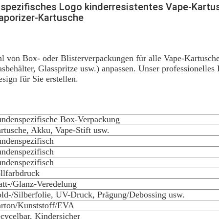
spezifisches Logo kinderresistentes Vape-Kart
 Vaporizer-Kartusche
hl von Box- oder Blisterverpackungen für alle Vape-Kartusc
sbehälter, Glasspritze usw.) anpassen. Unser professionelles
ign für Sie erstellen.
ndenspezifische Box-Verpackung
rtusche, Akku, Vape-Stift usw.
ndenspezifisch
ndenspezifisch
ndenspezifisch
llfarbdruck
tt-/Glanz-Veredelung
ld-/Silberfolie, UV-Druck, Prägung/Debossing usw.
rton/Kunststoff/EVA
cycelbar, Kindersicher