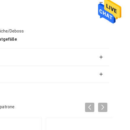
triche/Deboss
atgefäße
fpatrone