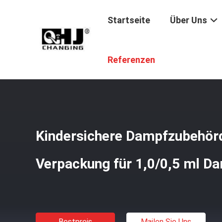
Startseite
Über Uns
Startseite
/
Produkte
/
Zusammengestellte Dampfpatr
Referenzen
Kindersichere Dampfzubehö
Verpackung für 1,0/0,5 ml D
Bestpreis
Mailen Sie Uns