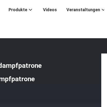
Produkte
Videos
Veranstaltungen
one
/
Kindersichere Dampfzubehördampfpatrone Verpackung Für 1,0/
rdampfpatrone
ampfpatrone