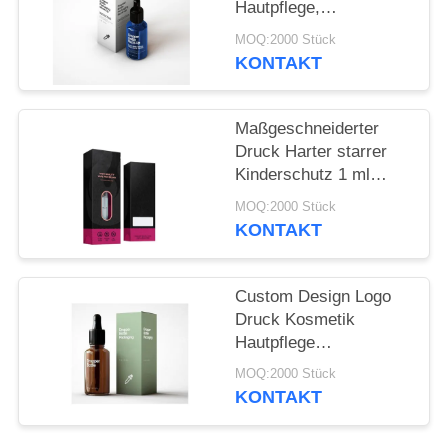
Hautpflege,
Gesichtscreme, Papier,
MOQ:2000 Stück
Karton
KONTAKT
Maßgeschneiderter
Druck Harter starrer
Kinderschutz 1 ml
Karton
MOQ:2000 Stück
Verpackungskisten 0,5
KONTAKT
ml Kinderschutz
Kartusche Verpackung
Custom Design Logo
Druck Kosmetik
Hautpflege
Wasserlotion Serum
MOQ:2000 Stück
Geschenkverpackung
KONTAKT
Papierbox