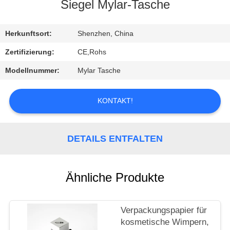
Siegel Mylar-Tasche
QUALITÄTSKONTROLLE
Herkunftsort:
Shenzhen, China
NACHRICHTEN
Zertifizierung:
CE,Rohs
Modellnummer:
Mylar Tasche
ALLE
FÄLLE
KONTAKT!
REFERENZEN
DETAILS ENTFALTEN
SITEMAP
Ähnliche Produkte
DATENSCHUTZRICHTLINIE
Verpackungspapier für
kosmetische Wimpern,