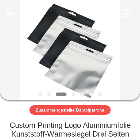
Ltd..
All
Rights
Reserved.
Developed
by
ECER
STARTSEITE
PRODUKTE
VIDEOS
ÜBER
UNS
Zusammengestellte Dampfpatrone
FABRIK
Custom Printing Logo Aluminiumfolie
TOUR
Kunststoff-Wärmesiegel Drei Seiten