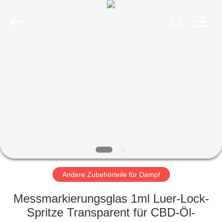
Ltd..
All
Rights
Reserved.
Developed
by
ECER
STARTSEITE
PRODUKTE
VIDEOS
ÜBER
UNS
Andere Zubehörteile für Dampf
FABRIK
Messmarkierungsglas 1ml Luer-Lock-
TOUR
Spritze Transparent für CBD-Öl-