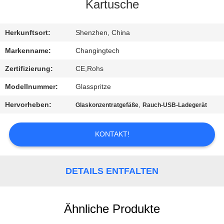
Kartusche
QUALITÄTSKONTROLLE
Herkunftsort:
Shenzhen, China
NACHRICHTEN
Markenname:
Changingtech
Zertifizierung:
CE,Rohs
ALLE
Modellnummer:
Glasspritze
FÄLLE
Hervorheben:
,
Glaskonzentratgefäße
Rauch-USB-Ladegerät
REFERENZEN
KONTAKT!
SITEMAP
DETAILS ENTFALTEN
DATENSCHUTZRICHTLINIE
Ähnliche Produkte