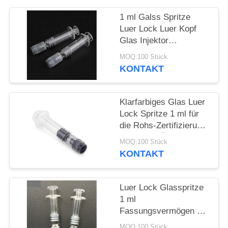
1 ml Galss Spritze
Luer Lock Luer Kopf
Glas Injektor
Transparent mit
MOQ:100 Stück
Messzeichen
KONTAKT
Klarfarbiges Glas Luer
Lock Spritze 1 ml für
die Rohs-Zertifizierung
für dickes Öl
MOQ:100 Stück
KONTAKT
Luer Lock Glasspritze
1 ml
Fassungsvermögen mit
Messung Durchsichtige
MOQ:100 Stück