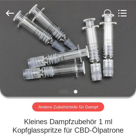
Co.,
Ltd..
All
Rights
Reserved.
Developed
by
ECER
STARTSEITE
PRODUKTE
VIDEOS
ÜBER
UNS
Andere Zubehörteile für Dampf
FABRIK
Kleines Dampfzubehör 1 ml
TOUR
Kopfglasspritze für CBD-Ölpatrone