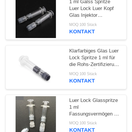
1 ml Galss Spritze
Luer Lock Luer Kopf
Glas Injektor
Transparent mit
MOQ:100 Stück
Messzeichen
KONTAKT
Klarfarbiges Glas Luer
Lock Spritze 1 ml für
die Rohs-Zertifizierung
für dickes Öl
MOQ:100 Stück
KONTAKT
Luer Lock Glasspritze
1 ml
Fassungsvermögen mit
Messung Durchsichtige
MOQ:100 Stück
Farbe
KONTAKT