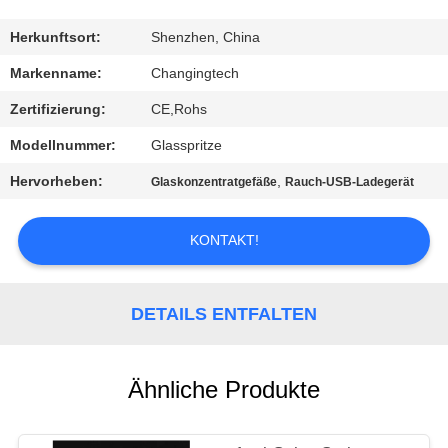
QUALITÄTSKONTROLLE
Herkunftsort:
Shenzhen, China
Markenname:
Changingtech
NACHRICHTEN
Zertifizierung:
CE,Rohs
Modellnummer:
Glasspritze
ALLE
Hervorheben:
,
Glaskonzentratgefäße
Rauch-USB-Ladegerät
FÄLLE
KONTAKT!
REFERENZEN
DETAILS ENTFALTEN
SITEMAP
DATENSCHUTZRICHTLINIE
Ähnliche Produkte