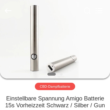
Technology
Co.,
Ltd..
All
Rights
Reserved.
Developed
by
STARTSEITE
ECER
PRODUKTE
VIDEOS
ÜBER
UNS
CBD-Dampfbatterie
FABRIK
Einstellbare Spannung Amigo Batterie
TOUR
15s Vorheizzeit Schwarz / Silber / Gun