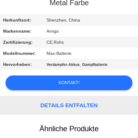
Metal Farbe
QUALITÄTSKONTROLLE
Herkunftsort:
Shenzhen, China
NACHRICHTEN
Markenname:
Amigo
Zertifizierung:
CE,Rohs
ALLE
Modellnummer:
Max-Batterie
FÄLLE
Hervorheben:
,
Verdampfer-Akkus
Dampfbatterie
REFERENZEN
KONTAKT!
SITEMAP
DETAILS ENTFALTEN
DATENSCHUTZRICHTLINIE
Ähnliche Produkte