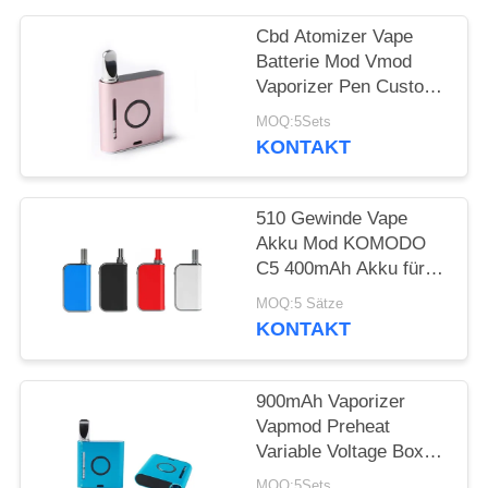
Cbd Atomizer Vape
Batterie Mod Vmod
Vaporizer Pen Custom
Logo Metallmaterial
MOQ:5Sets
KONTAKT
510 Gewinde Vape
Akku Mod KOMODO
C5 400mAh Akku für
Dicköl Verdampfer
MOQ:5 Sätze
KONTAKT
900mAh Vaporizer
Vapmod Preheat
Variable Voltage Box
Mod Für Dicköl-
MOQ:5Sets