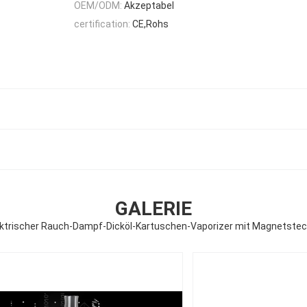
OEM/ODM:
Akzeptabel
certification:
CE,Rohs
GALERIE
ektrischer Rauch-Dampf-Dicköl-Kartuschen-Vaporizer mit Magnetstec