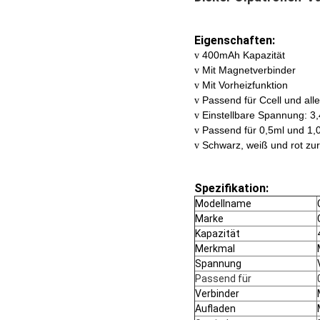
Eigenschaften:
400mAh Kapazität
v
Mit Magnetverbinder
v
Mit Vorheizfunktion
v
Passend für Ccell und all
v
Einstellbare Spannung: 3
v
Passend für 0,5ml und 1,
v
Schwarz, weiß und rot z
v
Spezifikation:
Modellname
Marke
Kapazität
Merkmal
Spannung
Passend für
Verbinder
Aufladen