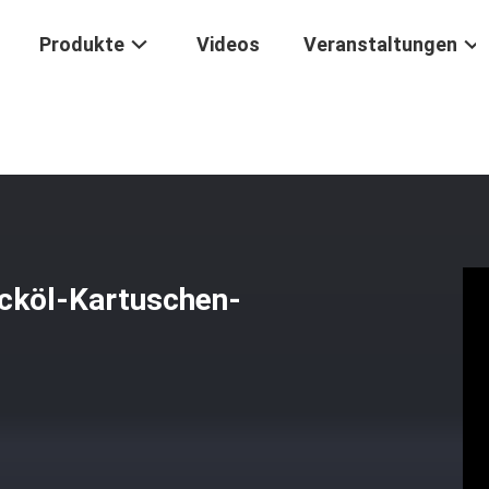
Produkte
Videos
Veranstaltungen
er Rauch-Dampf-Dicköl-Kartuschen-Vaporizer Mit Magnetstecker
cköl-Kartuschen-