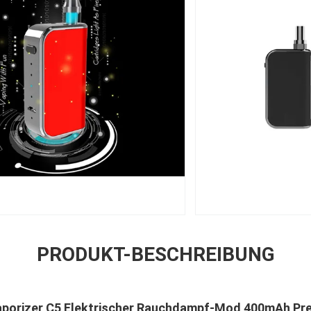
PRODUKT-BESCHREIBUNG
aporizer C5 Elektrischer Rauchdampf-Mod 400mAh Pr