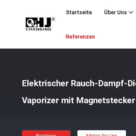
Startseite
Über Uns
Startseite
/
Produkte
/
CBD-Dampfbatterie
/
Elektrisch
Referenzen
Elektrischer Rauch-Dampf-Di
Vaporizer mit Magnetstecker
Bestpreis
Mailen Sie Uns