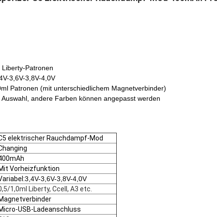
e Liberty-Patronen
,4V-3,6V-3,8V-4,0V
0ml Patronen (mit unterschiedlichem Magnetverbinder)
ur Auswahl, andere Farben können angepasst werden
C5 elektrischer Rauchdampf-Mod
Changing
400mAh
Mit Vorheizfunktion
Variabel:
3,4V-3,6V-3,8V-4,0V
0,5/1,0ml Liberty, Ccell, A3 etc.
Magnetverbinder
Micro-USB-Ladeanschluss