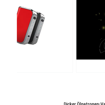
Dicker Ölpatronen-V