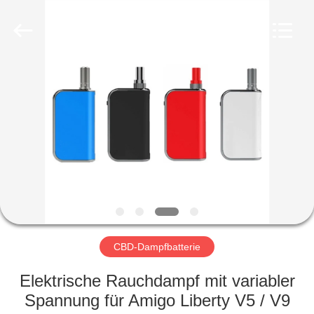
Technology
Co.,
Ltd..
All
Rights
Reserved.
Developed
by
STARTSEITE
ECER
PRODUKTE
VIDEOS
ÜBER
UNS
CBD-Dampfbatterie
FABRIK
Elektrische Rauchdampf mit variabler
TOUR
Spannung für Amigo Liberty V5 / V9