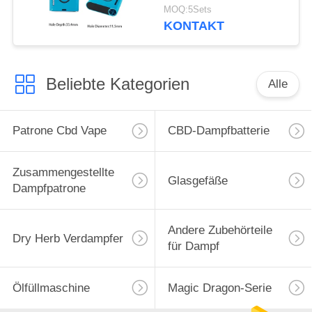
Mod Für Dicköl-
MOQ:5Sets
Kartuschen Kom
KONTAKT
Beliebte Kategorien
Alle
Patrone Cbd Vape
CBD-Dampfbatterie
Zusammengestellte
Glasgefäße
Dampfpatrone
Andere Zubehörteile
Dry Herb Verdampfer
für Dampf
Ölfüllmaschine
Magic Dragon-Serie