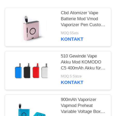
Cbd Atomizer Vape
Batterie Mod Vmod
Vaporizer Pen Custom
Logo Metallmaterial
MOQ:5Sets
KONTAKT
510 Gewinde Vape
Akku Mod KOMODO
C5 400mAh Akku für
Dicköl Verdampfer
MOQ:5 Sätze
KONTAKT
900mAh Vaporizer
Vapmod Preheat
Variable Voltage Box