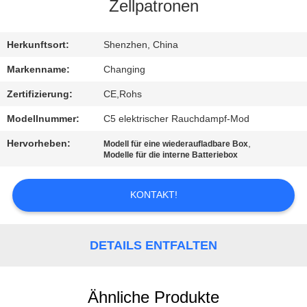
Zellpatronen
QUALITÄTSKONTROLLE
Herkunftsort:
Shenzhen, China
NACHRICHTEN
Markenname:
Changing
Zertifizierung:
CE,Rohs
ALLE
Modellnummer:
C5 elektrischer Rauchdampf-Mod
FÄLLE
Hervorheben:
,
Modell für eine wiederaufladbare Box
Modelle für die interne Batteriebox
REFERENZEN
KONTAKT!
SITEMAP
DETAILS ENTFALTEN
DATENSCHUTZRICHTLINIE
Ähnliche Produkte