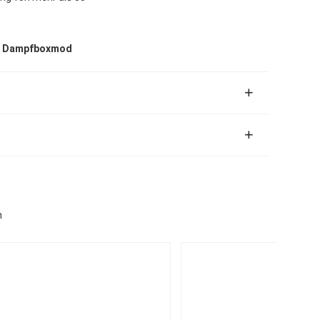
,
Dampfboxmod
n