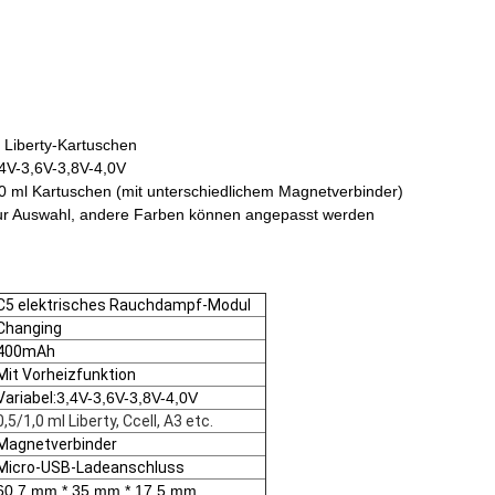
e Liberty-Kartuschen
,4V-3,6V-3,8V-4,0V
,0 ml Kartuschen (mit unterschiedlichem Magnetverbinder)
ur Auswahl, andere Farben können angepasst werden
C5 elektrisches Rauchdampf-Modul
Changing
400mAh
Mit Vorheizfunktion
Variabel:
3,4V-3,6V-3,8V-4,0V
0,5/1,0 ml Liberty, Ccell, A3 etc.
Magnetverbinder
Micro-USB-Ladeanschluss
60,7 mm * 35 mm * 17,5 mm