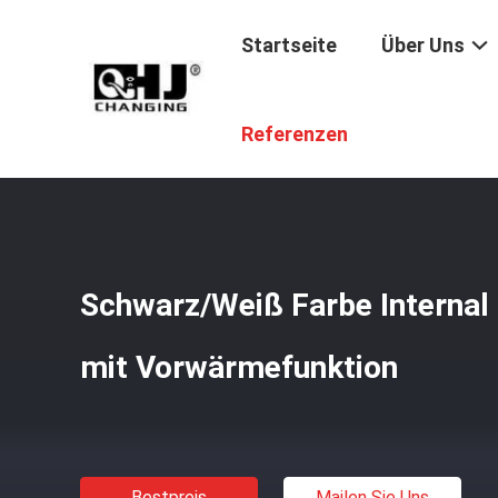
Startseite
Über Uns
Startseite
/
Produkte
/
CBD-Dampfbatterie
/
Schwarz/We
Referenzen
Schwarz/Weiß Farbe Internal
mit Vorwärmefunktion
Bestpreis
Mailen Sie Uns