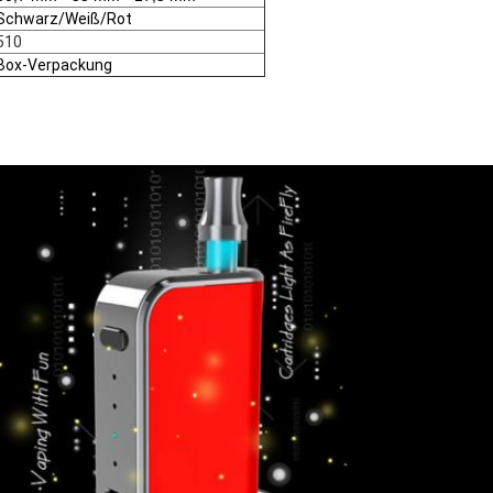
Schwarz/Weiß/Rot
510
Box-Verpackung