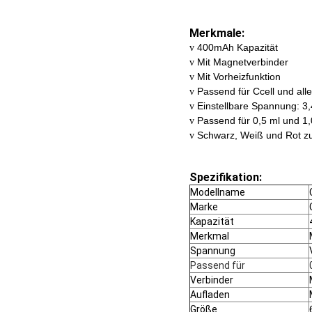
Merkmale:
400mAh Kapazität
v
Mit Magnetverbinder
v
Mit Vorheizfunktion
v
Passend für Ccell und all
v
Einstellbare Spannung: 3
v
Passend für 0,5 ml und 1
v
Schwarz, Weiß und Rot z
v
Spezifikation:
Modellname
Marke
Kapazität
Merkmal
Spannung
Passend für
Verbinder
Aufladen
Größe