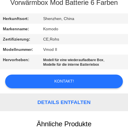
Vorwärmbox Mod Batterie 6 Farben
QUALITÄTSKONTROLLE
Herkunftsort:
Shenzhen, China
NACHRICHTEN
Markenname:
Komodo
Zertifizierung:
CE,Rohs
ALLE
Modellnummer:
Vmod II
FÄLLE
Hervorheben:
,
Modell für eine wiederaufladbare Box
Modelle für die interne Batteriebox
REFERENZEN
KONTAKT!
SITEMAP
DETAILS ENTFALTEN
DATENSCHUTZRICHTLINIE
Ähnliche Produkte