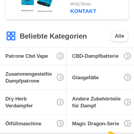
Mod Für Dicköl-
MOQ:5Sets
Kartuschen Kom
KONTAKT
Beliebte Kategorien
Alle
Patrone Cbd Vape
CBD-Dampfbatterie
Zusammengestellte
Glasgefäße
Dampfpatrone
Dry Herb
Andere Zubehörteile
Verdampfer
für Dampf
Ölfüllmaschine
Magic Dragon-Serie