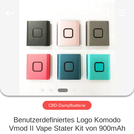
Technology
Co.,
Ltd..
All
Rights
Reserved.
Developed
by
STARTSEITE
ECER
PRODUKTE
VIDEOS
ÜBER
UNS
CBD-Dampfbatterie
FABRIK
Benutzerdefiniertes Logo Komodo
TOUR
Vmod II Vape Stater Kit von 900mAh