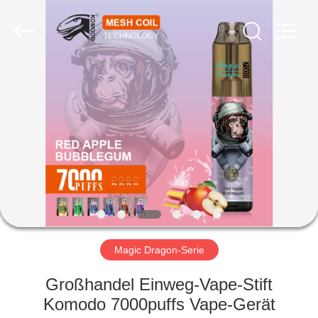
Ltd..
All
Rights
Reserved.
Developed
by
ECER
STARTSEITE
PRODUKTE
VIDEOS
ÜBER
UNS
Magic Dragon-Serie
FABRIK
Großhandel Einweg-Vape-Stift
TOUR
Komodo 7000puffs Vape-Gerät