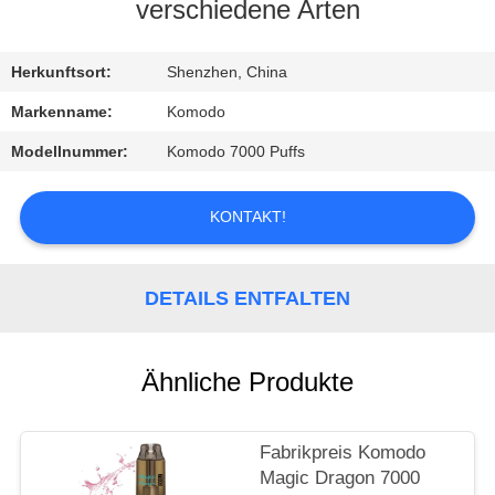
verschiedene Arten
QUALITÄTSKONTROLLE
Herkunftsort:
Shenzhen, China
NACHRICHTEN
Markenname:
Komodo
Modellnummer:
Komodo 7000 Puffs
ALLE
FÄLLE
KONTAKT!
REFERENZEN
DETAILS ENTFALTEN
SITEMAP
Ähnliche Produkte
DATENSCHUTZRICHTLINIE
Fabrikpreis Komodo
Magic Dragon 7000