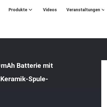
Produkte
Videos
Veranstaltungen
-Vape Pen Ecig Kit 350mAh Batterie Mit USB-Ladegerät 0,3 Ml 0,5 Ml
0mAh Batterie mit
 Keramik-Spule-