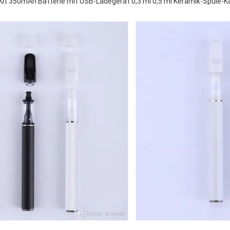
Kit 350mAh Batterie mit USB-Ladegerät 0,3 ml 0,5 ml Keramik-Spule-K