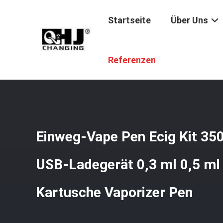
Startseite
Über Uns
Startseite
/
Produkte
/
Leerer Einweg-Vape-Pen
/
Einweg
Referenzen
Einweg-Vape Pen Ecig Kit 35
USB-Ladegerät 0,3 ml 0,5 ml
Kartusche Vaporizer Pen