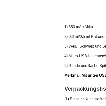
1) 350 mAh Akku
2
) 0,3 ml/
0.5 ml-Patrone
3) Weiß, Schwarz und Si
4) Mikro-USB-Ladeansc
5) Runde und flache Spi
Merkmal: Mit unten US
Verpackungslis
(1) Einzelne
Kunststoffro