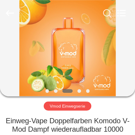
Ltd..
All
Rights
Reserved.
Developed
by
ECER
STARTSEITE
PRODUKTE
VIDEOS
ÜBER
UNS
Vmod Einwegserie
FABRIK
Einweg-Vape Doppelfarben Komodo V-
TOUR
Mod Dampf wiederaufladbar 10000