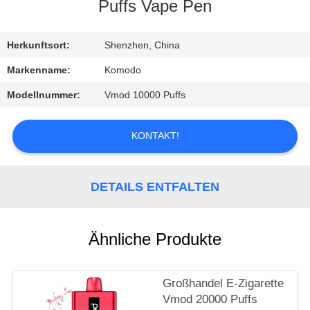
Puffs Vape Pen
QUALITÄTSKONTROLLE
Herkunftsort:
Shenzhen, China
NACHRICHTEN
Markenname:
Komodo
Modellnummer:
Vmod 10000 Puffs
ALLE
FÄLLE
KONTAKT!
REFERENZEN
DETAILS ENTFALTEN
SITEMAP
Ähnliche Produkte
DATENSCHUTZRICHTLINIE
Großhandel E-Zigarette
Vmod 20000 Puffs