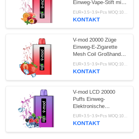
Einweg-Vape-Stift mit
Digital-LCD
EUR+3.5~3.9+Pcs MOQ:100 Stk
KONTAKT
V-mod 20000 Züge
Einweg-E-Zigarette
Mesh Coil Großhandel
Vape Box
EUR+3.5~3.9+Pcs MOQ:100 Stück
KONTAKT
V-mod LCD 20000
Puffs Einweg-
Elektronische
Zigarettenmaschen
EUR+3.5~3.9+Pcs MOQ:100 Stück
Spirale Großhandel
KONTAKT
Vape Box